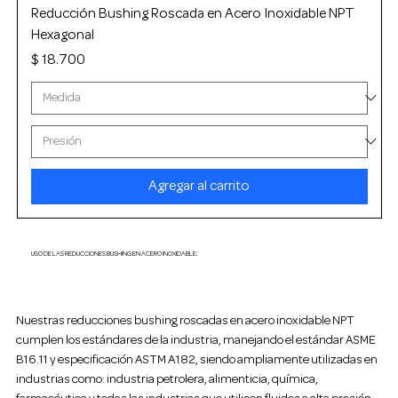
Reducción Bushing Roscada en Acero Inoxidable NPT
Hexagonal
Precio
$ 18.700
Agregar al carrito
USO DE LAS REDUCCIONES BUSHING EN ACERO INOXIDABLE:
Nuestras reducciones bushing roscadas en acero inoxidable NPT
cumplen los estándares de la industria, manejando el estándar ASME
B16.11 y especificación ASTM A182, siendo ampliamente utilizadas en
industrias como: industria petrolera, alimenticia, química,