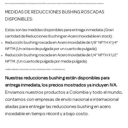
Estas reducciones bushing son mecanizadas en torno CNC a partir de barras de acero inoxidable 304, cumplen los estándares de la industria.
MEDIDAS DE REDUCCIONES BUSHING ROSCADAS
DISPONIBLES:
Estas son las medidas disponibles para entrega inmediata (Gran
cantidad de Reducciones Bushing en Acero Inoxidable en stock):
Reducción bushing roscada en Acero Inoxidable de 1/8" NPTH X 1/4"
NPTM (Un octavo de pulgada por un cuarto de pulgada)
Reducción bushing roscada en Acero Inoxidable de 1/4" NPTH X 1/2"
NPTM. (Un cuarto de pulgada por media pulgada)
TAMBIÉN FABRICAMOS REDUCCIONES BUSHING A MEDIDA BAJO PEDIDO - INFORMACIÓN AQUÍ
Nuestras reducciones bushing están disponibles para
entrega inmediata, los precios mostrados ya incluyen IVA.
Enviamos nuestros productos a Colombia y todo el mundo,
contamos con empresas de envío nacional e internacional
aliadas para entregar las reducciones bushing en acero
inoxidable en tiempo récord y a bajo costo.