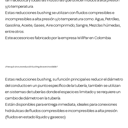
farmacéutica y todas las industrias que utilicen fluidos a alta presión
y/o temperatura.
Estas reducciones bushing se utilizan con fluidos compresibles e
incompresibles a alta presión y/o temperatura como: Agua, Petróleo,
Gasolina, Aceite, Gases, Aire comprimido, Sangre, Mezclas húmedas,
entre otros.
Este accesorio es fabricado por la empresa WillPar en Colombia.
¿Para qué sirve una reducción bushing de acero inoxidable?
Estas reducciones bushing, su función principal es reducir el diámetro
del conducto en un punto específico de la tubería, también se utilizan
en sistemas de tuberías donde el espacio es limitado y se requiere un
cambio de diámetro en la tubería.
Están disponibles para entrega inmediata, ideales para conexiones
hidráulicas de fluidos compresibles e incompresibles a alta presión.
(fluidos en estado líquido y gaseoso)