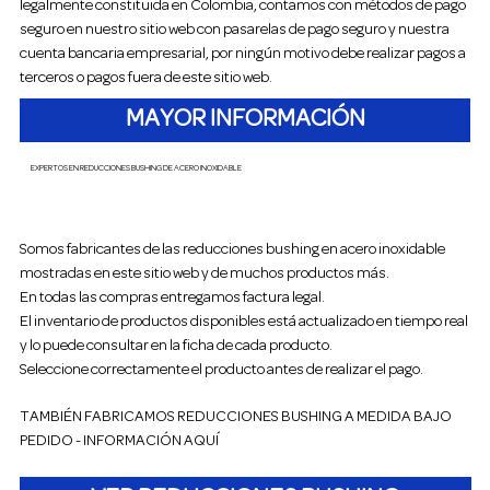
legalmente constituida en Colombia, contamos con métodos de pago
seguro en nuestro sitio web con pasarelas de pago seguro y nuestra
cuenta bancaria empresarial, por ningún motivo debe realizar pagos a
terceros o pagos fuera de este sitio web.
MAYOR INFORMACIÓN
EXPERTOS EN REDUCCIONES BUSHING DE ACERO INOXIDABLE
Somos fabricantes de las reducciones bushing en acero inoxidable
mostradas en este sitio web y de muchos productos más.
En todas las compras entregamos factura legal.
El inventario de productos disponibles está actualizado en tiempo real
y lo puede consultar en la ficha de cada producto.
Seleccione correctamente el producto antes de realizar el pago.
TAMBIÉN FABRICAMOS REDUCCIONES BUSHING A MEDIDA BAJO
PEDIDO - INFORMACIÓN AQUÍ