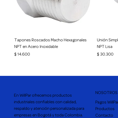
Vista rápida
Tapones Roscados Macho Hexagonales
Unión Simpl
NPT en Acero Inoxidable
NPT Lisa
Precio
Precio
$ 14.600
$ 30.300
NOSOTROS
En
WillPar
ofrecemos productos
industriales confiables con calidad,
Pagos WillPa
respaldo y atención personalizada para
Productos
empresas en Bogotá y toda Colombia.
Contacto