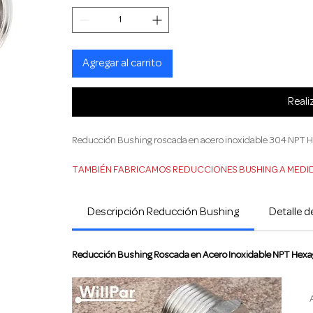
Agregar al carrito
Reali
Reducción Bushing roscada en acero inoxidable 304 NPT He
TAMBIÉN FABRICAMOS REDUCCIONES BUSHING A MEDI
Si no encuentra el producto con las especificaciones que r
Descripción Reducción Bushing
Detalle 
medida.
Reducción Bushing Roscada en Acero Inoxidable NPT Hexa