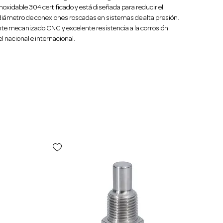
inoxidable 304 certificado y está diseñada para reducir el 
diámetro de conexiones roscadas en sistemas de alta presión. 
te mecanizado CNC y excelente resistencia a la corrosión. 
l nacional e internacional.