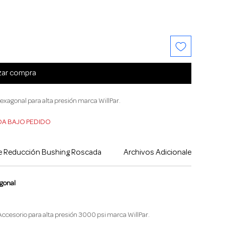
zar compra
xagonal para alta presión marca WillPar.
DA BAJO PEDIDO
equiere, contactenos, nosotros podemos importarlo o fabricarlo a 
de Reducción Bushing Roscada
Archivos Adicionales
Im
gonal
Accesorio para alta presión 3000 psi marca WillPar.