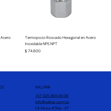
Vista rápida
 Acero
Termopozo Roscado Hexagonal en Acero
Inoxidable NPS NPT
Precio
$ 74.800
WILLPAR
ES
+57 305 364 06 06
info@willpar.com.co
Cll 34 sur # 50a - 37