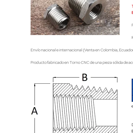
Envío nacional e internacional (Venta en Colombia, Ecuador
Producto fabricado en Torno CNC de una pieza sólida de ac