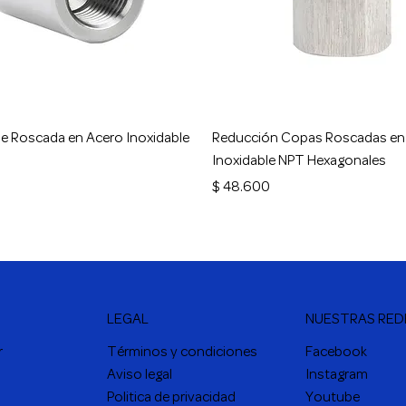
Vista rápida
Vista rápida
e Roscada en Acero Inoxidable
Reducción Copas Roscadas en
Inoxidable NPT Hexagonales
Precio
$ 48.600
LEGAL
NUESTRAS RED
r
Términos y condiciones
Facebook
Aviso legal
Instagram
Politica de privacidad
Youtube