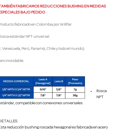
TAMBIÉN FABRICAMOS REDUCCIONES BUSHING EN MEDIDAS 
ESPECIALES BAJO PEDIDO
Producto fabricado en Colombia por WillPar.
Rosca estándar NPT universal.
, Venezuela, Perú, Panamá, Chile y todo el mundo).
ero inoxidable.
Rosca 
NPT 
estándar, compatible con conexiones universales.
DETALLES:
Esta reducción bushing roscada hexagonal es fabricada en acero 