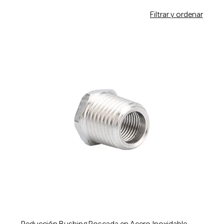
detal, precios con IVA incluido, bushing en acero
Filtrar y ordenar
inoxidable de 3000psi y 6000psi, diseñadas para alta
presión, reducciones bushing marca WillPar.