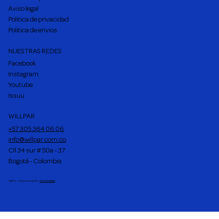
Aviso legal
Politica de privacidad
Politica de envios
NUESTRAS REDES
Facebook
Instagram
Youtube
Issuu
WILLPAR
+57 305 364 06 06
info@willpar.com.co
Cll 34 sur # 50a - 37
Bogotá - Colombia
WillPar - Desarrollado Por
ConectoWeb