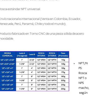
Rosca estándar NPT universal.
Envío nacional e internacional (Venta en Colombia, Ecuador, 
Venezuela, Perú, Panamá, Chile y todo el mundo).
Producto fabricado en Torno CNC de una pieza sólida de acero 
inoxidable.
NPT/N
PS: 
Rosca 
NPT o 
NPS 
macho,
 según 