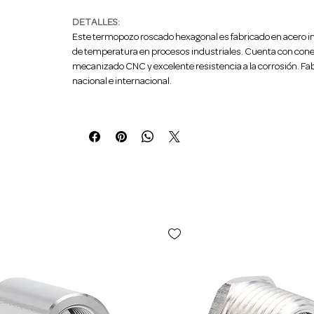
DETALLES:
Este termopozo roscado hexagonal es fabricado en acero in
de temperatura en procesos industriales. Cuenta con conex
mecanizado CNC y excelente resistencia a la corrosión. Fab
nacional e internacional.