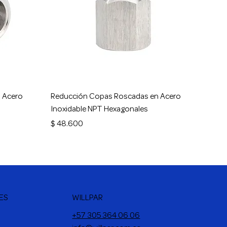
Vista rápida
 Acero
Reducción Copas Roscadas en Acero
Inoxidable NPT Hexagonales
Precio
$ 48.600
WILLPAR
ES
+57 305 364 06 06