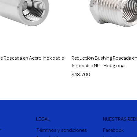
Vista rápida
Vista rápida
e Roscada en Acero Inoxidable
Reducción Bushing Roscada en
Inoxidable NPT Hexagonal
Precio
$ 18.700
LEGAL
NUESTRAS RED
r
Términos y condiciones
Facebook