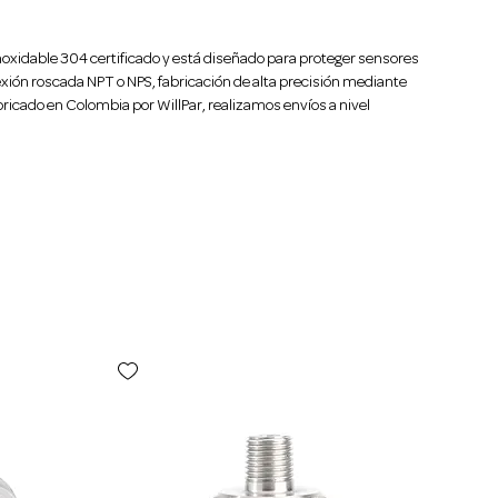
oxidable 304 certificado y está diseñado para proteger sensores 
ión roscada NPT o NPS, fabricación de alta precisión mediante 
ricado en Colombia por WillPar, realizamos envíos a nivel 