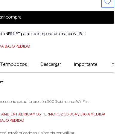
zar compra
to NPS NPT para alta temperatura marca WillPar.
DA BAJO PEDIDO
os Termopozos
Descargar
Importante
Informació
PT
Accesorio para alta presión 3000 psi marca WillPar.
TAMBIÉN FABRICAMOS TERMOPOZOS 304 y 316 A MEDIDA 
BAJO PEDIDO
Producto fabricado en Colombia por WillPar.