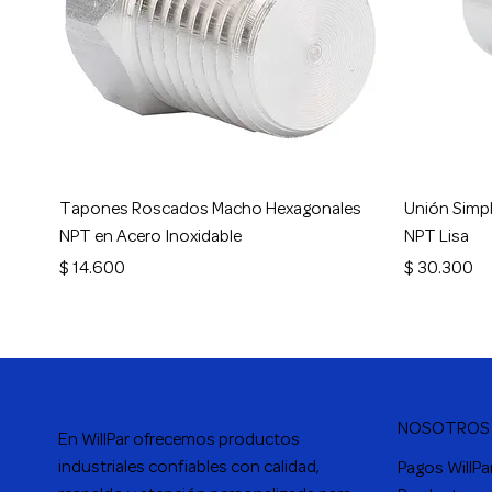
Vista rápida
Tapones Roscados Macho Hexagonales
Unión Simpl
NPT en Acero Inoxidable
NPT Lisa
Precio
Precio
$ 14.600
$ 30.300
NOSOTROS
En
WillPar
ofrecemos productos
industriales confiables con calidad,
Pagos WillPa