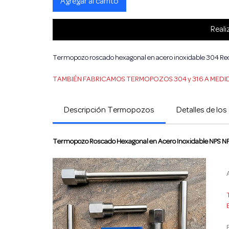
Agregar al carrito
Reali
Termopozo roscado hexagonal en acero inoxidable 304 Rec
TAMBIÉN FABRICAMOS TERMOPOZOS 304 y 316 A MEDI
Descripción Termopozos
Detalles de l
Termopozo Roscado Hexagonal en Acero Inoxidable NPS N